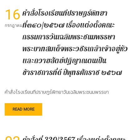
16
คำสั่งโรงเรียนทีปราษฎร์พิทยา
ที่๓๔๐/๒๕๖๗ เรื่องแต่งตั้งคณะ
กรกฎาคม
กรรมการวันเฉลิมพระชนมพรรษา
พระบาทสมเด็จพระวชิรเกล้าเจ้าอยู่หัว
และถวายสัตย์ปฏิญาณตนเป็น
ข้าราชการที่ดี ปีพุทธศักราช ๒๕๖๗
คำสั่งโรงเรียนทีปราษฎร์พิทยาวันเฉลิมพระชนมพรรษา
READ MORE